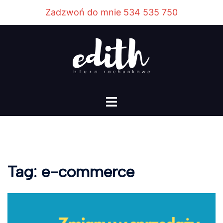
Przejdź
Zadzwoń do mnie 534 535 750
do
treści
Menu
przełączania
Tag:
e-commerce