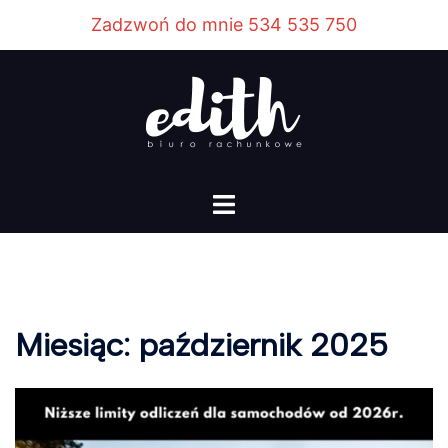
Przejdź
Zadzwoń do mnie 534 535 750
do
treści
Menu
przełączania
Miesiąc:
październik 2025