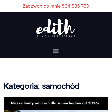
Przejdź
Zadzwoń do mnie 534 535 750
do
treści
Menu
przełączania
Kategoria:
samochód