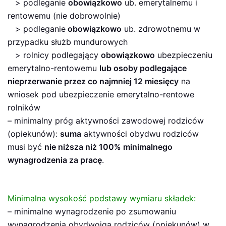
> podleganie
obowiązkowo
ub. emerytalnemu i
rentowemu (nie dobrowolnie)
> podleganie
obowiązkowo
ub. zdrowotnemu w
przypadku służb mundurowych
> rolnicy podlegający
obowiązkowo
ubezpieczeniu
emerytalno-rentowemu
lub osoby podlegające
nieprzerwanie przez co najmniej 12 miesięcy
na
wniosek pod ubezpieczenie emerytalno-rentowe
rolników
– minimalny próg aktywności zawodowej rodziców
(opiekunów):
suma
aktywności obydwu rodziców
musi być
nie niższa niż 100% minimalnego
wynagrodzenia za pracę
.
Minimalna wysokość podstawy wymiaru składek:
– minimalne wynagrodzenie po zsumowaniu
wynagrodzenia obydwojga rodziców (opiekunów) w