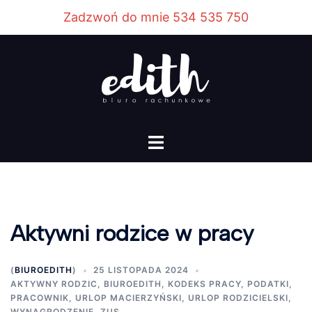
Przejdź
Zadzwoń do mnie 534 535 750
do
treści
Menu
przełączania
Aktywni rodzice w pracy
(
BIUROEDITH
)
25 LISTOPADA 2024
AKTYWNY RODZIC
,
BIUROEDITH
,
KODEKS PRACY
,
PODATKI
,
PRACOWNIK
,
URLOP MACIERZYŃSKI
,
URLOP RODZICIELSKI
,
WYNAGRODZENIE
,
ZUS