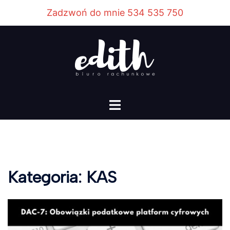
Przejdź
Zadzwoń do mnie 534 535 750
do
treści
Menu
przełączania
Kategoria:
KAS