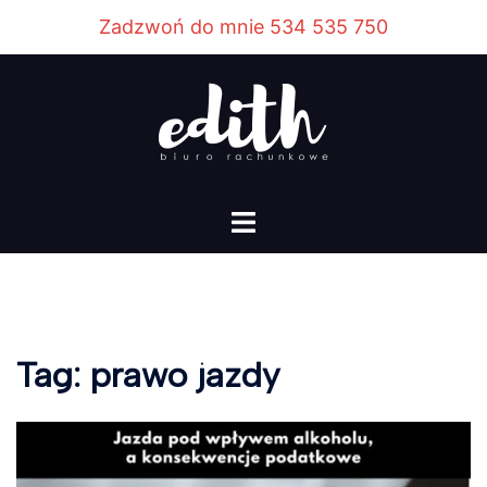
Przejdź
Zadzwoń do mnie 534 535 750
do
treści
Menu
przełączania
Tag:
prawo jazdy