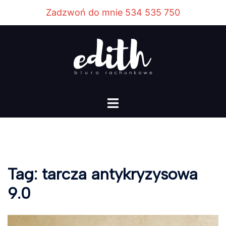
Przejdź
Zadzwoń do mnie 534 535 750
do
treści
Menu
przełączania
Tag:
tarcza antykryzysowa
9.0