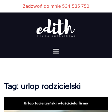
Przejdź
Zadzwoń do mnie 534 535 750
do
treści
Menu
przełączania
Tag:
urlop rodzicielski