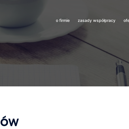
o firmie
zasady współpracy
of
zów