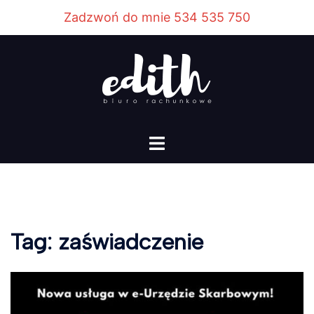
Przejdź
Zadzwoń do mnie 534 535 750
do
treści
Menu
przełączania
Tag:
zaświadczenie