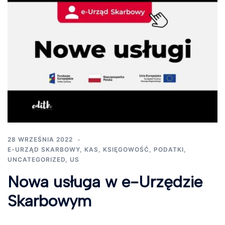
28 WRZEŚNIA 2022
E-URZĄD SKARBOWY
,
KAS
,
KSIĘGOWOŚĆ
,
PODATKI
,
UNCATEGORIZED
,
US
Nowa usługa w e-Urzędzie
Skarbowym