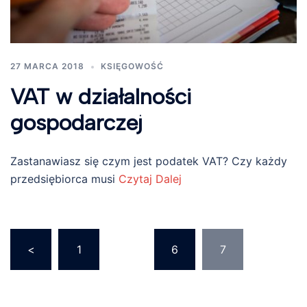
27 MARCA 2018
KSIĘGOWOŚĆ
VAT w działalności
gospodarczej
Zastanawiasz się czym jest podatek VAT? Czy każdy
przedsiębiorca musi
Czytaj Dalej
Stronicowanie
<
1
…
6
7
wpisów