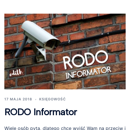
17 MAJA 2018
KSIĘGOWOŚĆ
RODO Informator
Wiele osób pyta, dlatego chcę wyjść Wam na przeciw i