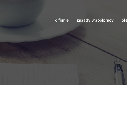
o firmie
zasady współpracy
of