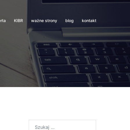
erta
KIBR
ważne strony
blog
kontakt
Szukaj: