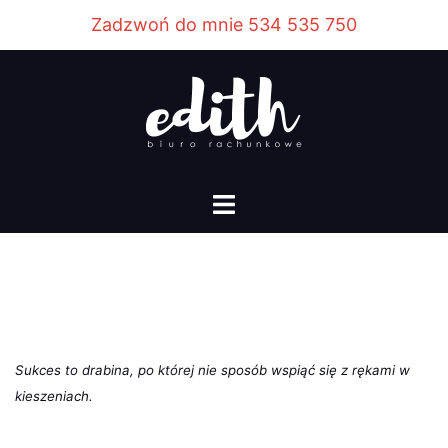
Przejdź
Zadzwoń do mnie 534 535 750
do
treści
Menu
przełączania
Sukces to drabina, po której nie sposób wspiąć się z rękami w
kieszeniach.